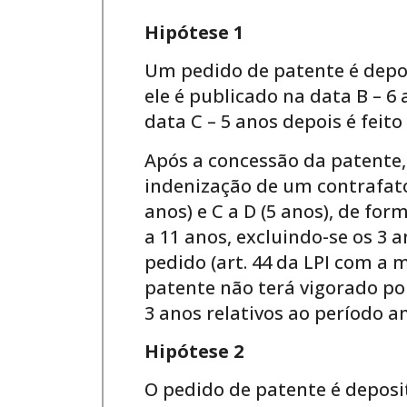
Hipótese 1
Um pedido de patente é depos
ele é publicado na data B – 6
data C – 5 anos depois é feit
Após a concessão da patente,
indenização de um contrafato
anos) e C a D (5 anos), de fo
a 11 anos, excluindo-se os 3 
pedido (art. 44 da LPI com a m
patente não terá vigorado por
3 anos relativos ao período a
Hipótese 2
O pedido de patente é deposit