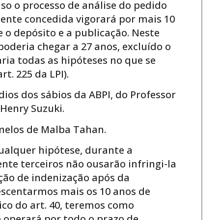
o o processo de análise do pedido
tente concedida vigorará por mais 10
e o depósito e a publicação. Neste
poderia chegar a 27 anos, excluído o
aria todas as hipóteses no que se
art. 225 da LPI).
ios dos sábios da ABPI, do Professor
o Henry Suzuki.
amelos de Malba Tahan.
 qualquer hipótese, durante a
nte terceiros não ousarão infringi-la
ção de indenização após da
escentarmos mais os 10 anos de
co do art. 40, teremos como
e operará por todo o prazo de