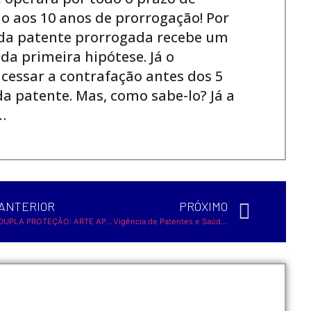
 aos 10 anos de prorrogação! Por
ar da patente prorrogada recebe um
da primeira hipótese. Já o
e cessar a contrafação antes dos 5
a patente. Mas, como sabe-lo? Já a
…
ANTERIOR
PRÓXIMO
DUPLA PROTEÇÃO: ARTE APLICADA
Vigência de Patentes e Saúde Pública